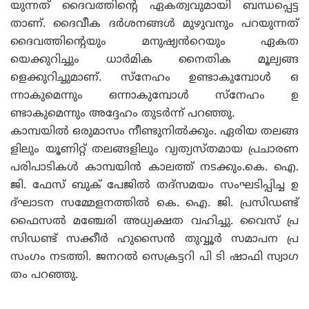
യുന്നത് ദൈവത്തിന്റെ ഏകത്വവുമായി ബന്ധപ്പെട്ട
താണ്. ദൈവീക ദർശനങ്ങൾ മുഴുവനും പറയുന്നത്
ദൈവത്തിന്റെയും മനുഷ്യൻറെയും ഏകത
യെക്കുറിച്ചും ധാർമിക നൈതിക മൂല്യങ്ങ
ളെക്കുറിച്ചുമാണ്. സ്നേഹം ഉണ്ടാകുമ്പോൾ ഒ
ന്നാകുമെന്നും ഒന്നാകുമ്പോൾ സ്നേഹം ഉ
ണ്ടാകുമെന്നും അദ്ദേഹം തുടർന്ന് പറഞ്ഞു.
കാമ്പയിൽ ഒരുമാസം നീണ്ടുനിൽക്കും. ഏരിയ തലങ്ങ
ളിലും യൂണിറ്റ് തലങ്ങളിലും വ്യത്യസ്‌തമായ പ്രചാരണ
പരിപാടികൾ കാമ്പയിൻ കാലത്ത് നടക്കും.കെ. ഐ.
ജി. ഫേസ് ബുക് പേജിൽ തദ്‌സമയം സംഘടിപ്പിച്ച ഉ
ദ്ഘാടന സമ്മേളനത്തിൽ കെ. ഐ. ജി. പ്രസിഡണ്ട്
ഫൈസൽ മഞ്ചേരി അധ്യക്ഷത വഹിച്ചു. വൈസ് പ്ര
സിഡണ്ട് സക്കീർ ഹുസൈൻ തുവ്വൂർ സമാപന പ്ര
സംഗം നടത്തി. ജനറൽ സെക്രട്ടറി പി ടി ഷാഫി സ്വാഗ
തം പറഞ്ഞു.