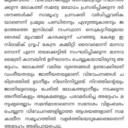
കുവൈത്ത് : വിവേചനങ്ങളും അസമത്വവും നിലനിൽ
ക്കുന്ന ലോകത്ത് സമത്വ ബോധം പ്രസരിപ്പിക്കുന്ന ദർ
ശനങ്ങൾക്ക് സാമൂഹ്യ പ്രസക്തി വർധിച്ചുവരിക
യാണെന്ന് പ്രമുഖ പണ്ഡിതനും എഴുത്തുകാരനും ജ
മാഅത്തെ ഇസ്‌ലാമി സംസ്ഥാന സെക്രട്ടറിയുമായ
ശൈഖ് മുഹമ്മദ് കാരക്കുന്ന് പറഞ്ഞു. കേരള ഇ
സ്‌ലാമിക് ഗ്രൂപ് കേന്ദ്ര കമ്മിറ്റി ദൈവമൊന്ന് മാനവ
നൊന്ന് എന്ന തലക്കെട്ടിൽ സംഘടിപ്പിക്കുന്ന മാനവ
മൈത്രി കാമ്പയിൻ ഉദ്ഘാടനം ചെയ്യുകയായിരുന്നു അ
ദ്ദേഹം. ലോകത്ത് വലിയ ദുരന്തങ്ങൾ ഉണ്ടാക്കിയത്
വംശീയതയും ജാതീയതയുമാണ്. വിവേചനങ്ങൾ ച
രിത്രത്തിൽ ഉടനീളം നിലനിന്നിട്ടുണ്ട്. നിറത്തിന്റെയും
ജാതിയുടെയും പേരിൽ ലോകത്തുടനീളം നടക്കുന്ന
അനീതികളും അക്രമങ്ങളും പരാമർശിച്ച അദ്ദേഹം മ
നുഷ്യരെല്ലാം സമൻമാരാണെന്ന സന്ദേശം വിളംബരം
ചെയ്യുന്ന വിവേചനങ്ങളില്ലാത്ത ആശയങ്ങളാണ് സമ
കാലീന സമൂഹത്തിൽ വളർത്തിയെടുക്കേണ്ടതെന്ന്
അദ്ദേഹം അഭിപ്രായപ്പെട്ടു.