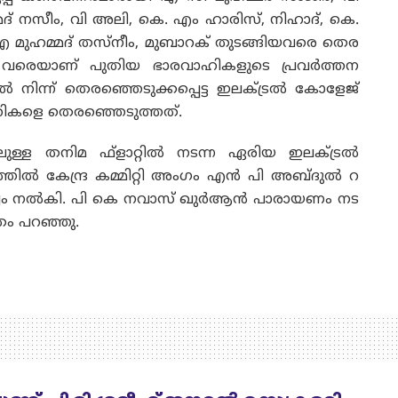
് നസീം, വി അലി, കെ. എം ഹാരിസ്, നിഹാദ്, കെ.
മുഹമ്മദ് തസ്‌നീം, മുബാറക് തുടങ്ങിയവരെ തെര
 വരെയാണ് പുതിയ ഭാരവാഹികളുടെ പ്രവർത്തന
 നിന്ന് തെരഞ്ഞെടുക്കപ്പെട്ട ഇലക്ട്രൽ കോളേജ്
ഹികളെ തെരഞ്ഞെടുത്തത്.
ള്ള തനിമ ഫ്ളാറ്റിൽ നടന്ന ഏരിയ ഇലക്ട്രൽ
ിൽ കേന്ദ്ര കമ്മിറ്റി അംഗം എൻ പി അബ്ദുൽ റ
ൃത്വം നൽകി. പി കെ നവാസ് ഖുർആൻ പാരായണം നട
തം പറഞ്ഞു.