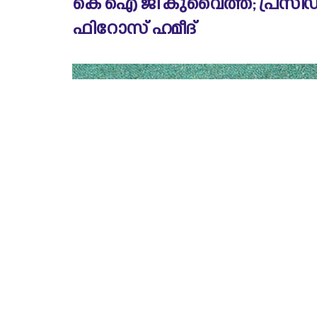
കെ ഐ ജി കുവൈത്ത്; പ്രസിഡണ്
ഫിറോസ് ഹമീദ്