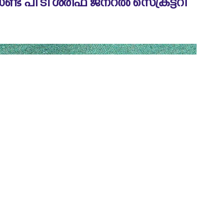
ട് പി ടി ശരീഫ് ജനറൽ സെക്രട്ടറി