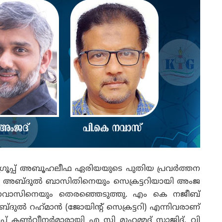
 ഗ്രൂപ്പ് അബൂഹലീഫ ഏരിയയുടെ പുതിയ പ്രവർത്തന
യി അബ്ദുൽ ബാസിതിനെയും സെക്രട്ടറിയായി അംജ
 നവാസിനെയും തെരഞ്ഞെടുത്തു. എം കെ നജീബ്
‌ദുൽ റഹ്‌മാൻ (ജോയിന്റ് സെക്രട്ടറി) എന്നിവരാണ്
പ്പ് കൺവീനർമാരായി എ സി മുഹമ്മദ് സാജിദ്, വി