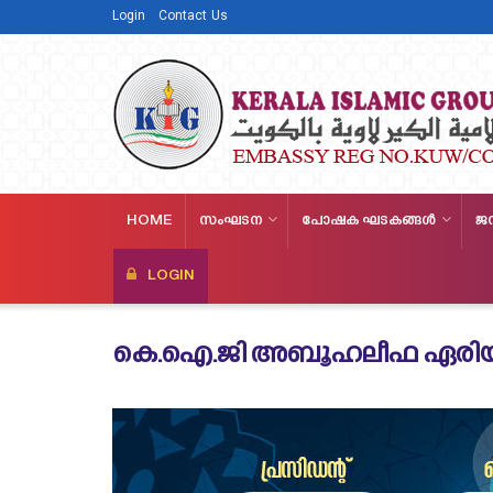
Login
Contact Us
HOME
സംഘടന
പോഷക ഘടകങ്ങള്‍
ജ
LOGIN
കെ.ഐ.ജി അബൂഹലീഫ ഏരിയക