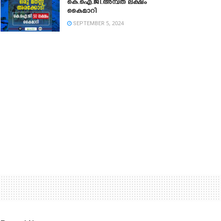
കെ.ഐ.ജി.അമ്പത് ലക്ഷം
കൈമാറി
SEPTEMBER 5, 2024