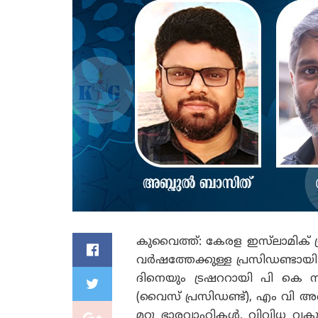
കുവൈത്ത്‌: കേരള ഇസ്‌ലാമിക്
വർഷത്തേക്കുള്ള പ്രസിഡണ്ടാ
ദിനെയും ട്രഷററായി പി കെ
(വൈസ് പ്രസിഡണ്ട്), എം വി അബ്
മറ്റു ഭാരവാഹികൾ. വിവിധ വകു