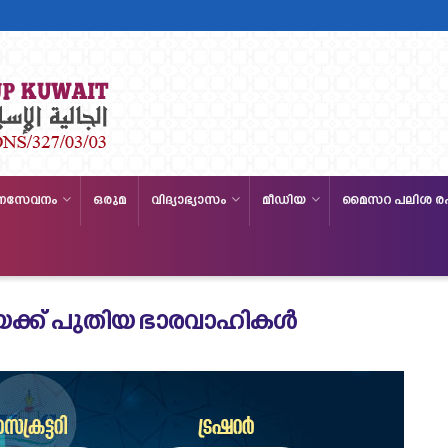
നസേവനം
ഒരുമ
വിദ്യാഭ്യാസം
മീഡിയ
മൈസറ പലിശ ര
്ക് പുതിയ ഭാരവാഹികൾ