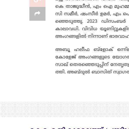
കെ താജുദ്ധീൻ, എം ഐ മുഹമ്മദ
സി സമീർ, ഷംസീർ ഉമർ, എം ഐ 
ഞ്ഞെടുത്തു. 2023 ഡിസംബർ
കാലാവധി. വിവിധ യൂണിറ്റുകളിൽ
അംഗങ്ങളിൽ നിന്നാണ് ഭാരവാ
അബൂ ഹലീഫ ബ്ളോക് ഒന്നിലു
കോളേജ് അംഗങ്ങളുടെ യോഗത്ത
സാഖ് തെരഞ്ഞെടുപ്പിന് നേത
ത്തി. അബ്‌ദുൽ ബാസിത് സ്വാഗ