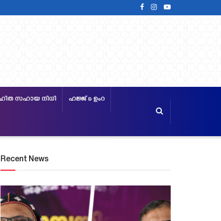
ഹിത സഹായ നിധി
ഹജ്ജ്‌ & ഉംറ
Recent News