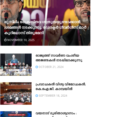
മുസ്‍ലിം ക്രൈസ്‌തവ ശത്രുതയുണ്ടാക്കാൻ
ശ്രമങ്ങൾ നടക്കുന്നു. ഡോക്ടർ ഗീവർഗീസ് മാർ
കുറിലോസ് തിരുമേനി
NOVEMBER 10, 2025
രാജ്യത്ത് സവർണ വംശീയ
അജണ്ടകൾ നടപ്പിലാക്കുന്നു
OCTOBER 21, 2024
പ്രവാചകൻ വിശ്വ വിമോചകൻ;
കെ.ഐ.ജി. കാമ്പയിൻ
SEPTEMBER 18, 2024
വയനാട് ദുരിതാശ്വാസം :