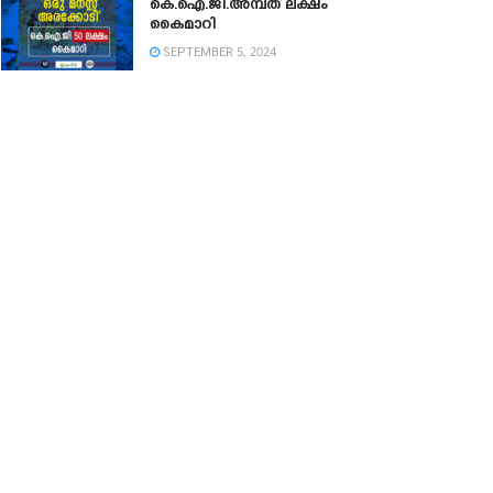
കെ.ഐ.ജി.അമ്പത് ലക്ഷം
കൈമാറി
SEPTEMBER 5, 2024