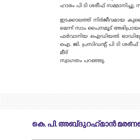
ഹാരം പി ടി ശരീഫ് സമ്മാനിച്ചു.
ഇടക്കാലത്ത് നിർജീവമായ കു
മെന്ന് സാം പൈനമൂട് അഭിപ്രായപ്പെ
ഫർവാനിയ ഐഡിയൽ ഓഡിറ്റോറി
ഐ. ജി. പ്രസിഡന്റ് പി ടി ശരീ
മീദ്
സ്വാഗതം പറഞ്ഞു.
കെ. പി. അബ്‌ദുറഹ്‌മാൻ മരണപ്പ