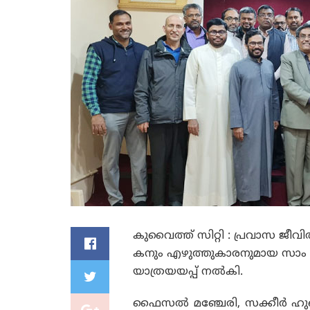
കുവൈത്ത് സിറ്റി : പ്രവാസ ജീവി
കനും എഴുത്തുകാരനുമായ സാം പൈനമ
യാത്രയയപ്പ് നൽകി.
ഫൈസൽ മഞ്ചേരി, സക്കീർ ഹ