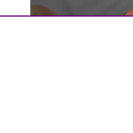
കുവൈത്ത് : കെ. ഐ. ജി. യുടെ 
ദേശി കാഞ്ഞിരപ്പാറ . അബ്‌ദുറ