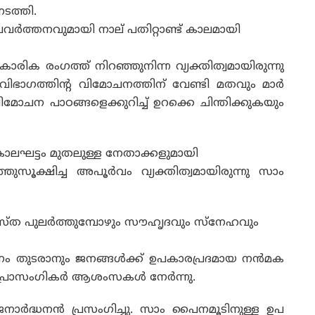
ടത്തി.
രവർത്തനവുമായി നാല് പതിറ്റാണ്ട് കാലമായി
രിക രംഗത്ത് നിറഞ്ഞുനിന്ന വ്യക്തിത്വമായിരുന്നു
 വിഭാഗത്തിന്റ വിമോചനത്തിന് വേണ്ടി മതവും മാർ
മോചന പാഠങ്ങളെക്കുറിച്ച് ഉറക്കെ ചിന്തിക്കുകയും
ലഘട്ടം മുതലുള്ള നേതാക്കളുമായി
ൂക്ഷിച്ച അപൂർവം വ്യക്തിത്വമായിരുന്നു സാം
്ത പുലർത്തുമ്പോഴും സൗഹൃദവും സ്നേഹവും
ത്തനം തുടരാനും ജനങ്ങൾക്ക് ഉപകാരപ്രദമായ നൻമക
്ന് പ്രാസംഗികർ ആശംസകൾ നേർന്നു.
ാർദ്ധനൻ പ്രസംഗിച്ചു. സാം പൈനമൂടിനുള്ള ഉപ