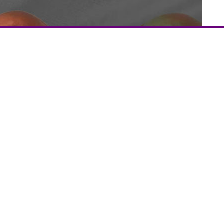
സജീവ പ്രവർത്തകനായിരുന്ന മലപ്പുറം മമ്പാട് സ്വ
ഹ്‌മാൻ (52) മരണപ്പെട്ടു. ഏറെ നാളുകളായി അസുഖ