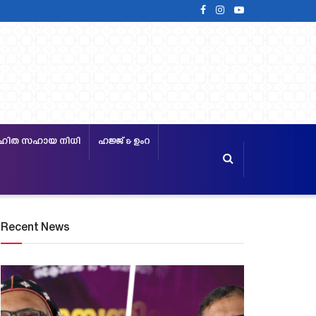
ഹിത സഹായ നിധി
ഹജ്ജ്‌ & ഉംറ
Recent News