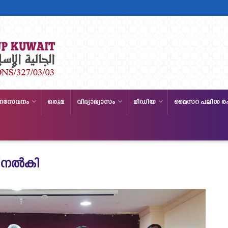
നസേവനം
ഒരുമ
വിദ്യാഭ്യാസം
മീഡിയ
മൈസറ പലിശ ര
് നൽകി