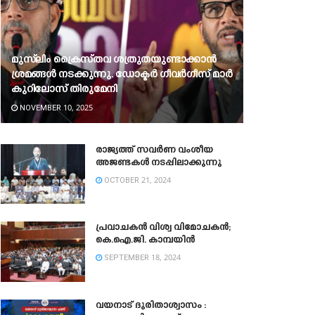
മുസ്‍ലിം ക്രൈസ്‌തവ ശത്രുതയുണ്ടാക്കാൻ
ശ്രമങ്ങൾ നടക്കുന്നു. ഡോക്ടർ ഗീവർഗീസ് മാർ
കുറിലോസ് തിരുമേനി
NOVEMBER 10, 2025
രാജ്യത്ത് സവർണ വംശീയ
അജണ്ടകൾ നടപ്പിലാക്കുന്നു
OCTOBER 21, 2024
പ്രവാചകൻ വിശ്വ വിമോചകൻ;
കെ.ഐ.ജി. കാമ്പയിൻ
SEPTEMBER 18, 2024
വയനാട് ദുരിതാശ്വാസം :