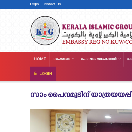
Login
Contact Us
HOME
സംഘടന
പോഷക ഘടകങ്ങള്‍
ജ
LOGIN
സാം പൈനമൂടിന് യാത്രയയപ്പ