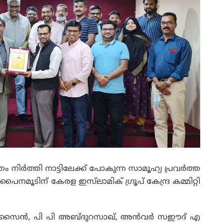
തം നിർത്തി നാട്ടിലേക്ക് പോകുന്ന സാമൂഹ്യ പ്രവർത്ത
ൂടിന് കേരള ഇസ്‌ലാമിക് ഗ്രൂപ് കേന്ദ്ര കമ്മിറ്റി
ുസൈൻ, പി പി അബ്ദുറസാഖ്, അൻവർ സഈദ് എ