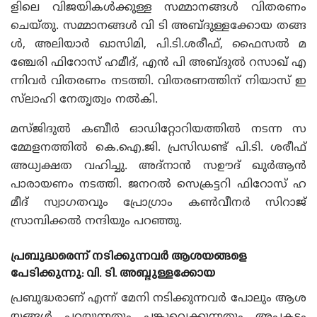
ളിലെ വിജയികൾക്കുള്ള സമ്മാനങ്ങൾ വിതരണം
ചെയ്‌തു. സമ്മാനങ്ങൾ വി ടി അബ്ദുള്ളക്കോയ തങ്ങ
ൾ, അലിയാർ ഖാസിമി, പി.ടി.ശരീഫ്, ഫൈസൽ മ
ഞ്ചേരി ഫിറോസ് ഹമീദ്, എൻ പി അബ്‌ദുൽ റസാഖ് എ
ന്നിവർ വിതരണം നടത്തി. വിതരണത്തിന് നിയാസ് ഇ
സ്‌ലാഹി നേതൃത്വം നൽകി.
മസ്‌ജിദുൽ കബീർ ഓഡിറ്റോറിയത്തിൽ നടന്ന സ
മ്മേളനത്തിൽ കെ.ഐ.ജി. പ്രസിഡണ്ട് പി.ടി. ശരീഫ്
അധ്യക്ഷത വഹിച്ചു. അദ്‌നാൻ സഊദ് ഖുർആൻ
പാരായണം നടത്തി. ജനറൽ സെക്രട്ടറി ഫിറോസ് ഹ
മീദ് സ്വാഗതവും പ്രോഗ്രാം കൺവീനർ സിറാജ്
സ്രാമ്പിക്കൽ നന്ദിയും പറഞ്ഞു.
പ്രബുദ്ധരെന്ന് നടിക്കുന്നവർ ആശയങ്ങളെ
പേടിക്കുന്നു: വി. ടി. അബ്ദുള്ളക്കോയ
പ്രബുദ്ധരാണ് എന്ന് മേനി നടിക്കുന്നവർ പോലും ആശ
യങ്ങൾ പറയുന്നതും പങ്കുവെക്കുന്നതും അപകടം