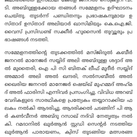
ജമാഅത്തെ ഇസ്‌ലാമി കേരള ജനറൽ സെക്രട്ടറി വി.
ടി. അബ്ദുള്ളക്കോയ തങ്ങൾ സമ്മേളനം ഉദ്‌ഘാടനം
ചെയ്‌തു. തുടർന്ന് പണ്ഡിതനും പ്രഭാഷകനുമായ ഉ
സ്‌താദ്‌ ഉസ്‌താദ്‌ അലിയാർ ഖാസിമിയും കെ.ഐ.ജി.
വൈസ് പ്രസിഡണ്ട് സക്കീർ ഹുസൈൻ തുവ്വൂരും പ്ര
ഭാഷങ്ങൾ നടത്തി.
സമ്മേളനത്തിന്റെ തുടക്കത്തിൽ മസ്‌ജിദുൽ കബീർ
ജനറൽ മാനേജർ സയ്യിദ് അലി അബ്‌ദുള്ള ശദ്ദാദ് അ
ൽ മുതൈരി, ഐ പി സി ബിതക് ലീഫ് മുദീർ സയ്യിദ്
അമ്മാർ അലി അൽ ഖന്ദരി, സൽസബീൽ അൽ
ഖൈരിയ ജനറൽ മാനേജർ ഷെയ്ഖ് മുഹമ്മദ് അഹ്‌മ
ദ്‌ അൽ ഫാരിസി എന്നിവർ പ്രസംഗിച്ചു. വിവിധ അറബ്
വേദികളുടെ സാരഥികളെ പ്രത്യേകം തയ്യാറാക്കിയ ഫ
ലകം നൽകി ആദരിച്ചു. ആദരിക്കൽ ചടങ്ങിന് പി ആ
ർ കൺവീനർ അബ്‌ദു റസാഖ് നദ്‍വി നേതൃത്വം നൽ
കി. റമദാനിൽ ഖുർആൻ സ്റ്റഡി സെന്റർ നടത്തിയ
ഖുർആൻ പാരായണം, ക്വിസ് തുടങ്ങിയ മത്സരങ്ങ