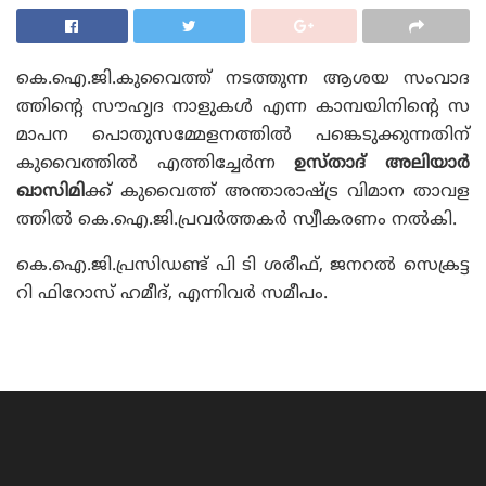
കെ.ഐ.ജി.കുവൈത്ത് നടത്തുന്ന ആശയ സംവാദ
ത്തിന്റെ സൗഹൃദ നാളുകൾ എന്ന കാമ്പയിനിന്റെ സ
മാപന പൊതുസമ്മേളനത്തിൽ പങ്കെടുക്കുന്നതിന്
കുവൈത്തിൽ എത്തിച്ചേർന്ന
ഉസ്താദ് അലിയാർ
ഖാസിമി
ക്ക് കുവൈത്ത് അന്താരാഷ്ട്ര വിമാന താവള
ത്തിൽ കെ.ഐ.ജി.പ്രവർത്തകർ സ്വീകരണം നൽകി.
കെ.ഐ.ജി.പ്രസിഡണ്ട് പി ടി ശരീഫ്, ജനറൽ സെക്രട്ട
റി ഫിറോസ് ഹമീദ്, എന്നിവർ സമീപം.