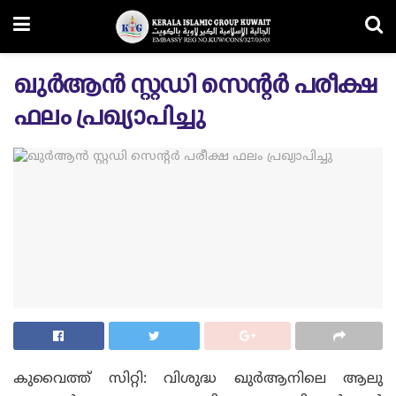
ഖുർആൻ സ്റ്റഡി സെന്റർ പരീക്ഷ
ഫലം പ്രഖ്യാപിച്ചു
കുവൈത്ത് സിറ്റി: വിശുദ്ധ ഖുർആനിലെ ആലു