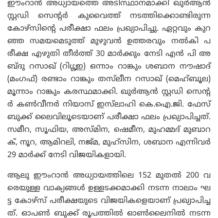
ഈംറാൻ അധ്യായത്തെ അടിസ്ഥാനമാക്കി ഖുർആൻ
സ്റ്റഡി സെന്റർ കുവൈത്ത് നടത്തിക്കൊണ്ടിരുന്ന
കോഴ്‌സിന്റെ പരീക്ഷാ ഫലം പ്രഖ്യാപിച്ചു. ഏറ്റവും കുറ
ഞ്ഞ സമയമെടുത്ത് മുഴുവൻ ഉത്തരവും നൽകി പ
രീക്ഷ എഴുതി തീർത്ത് 30 മാർക്കും നേടി എൻ പി അ
ബ്‌ദു റസാഖ് (റിഗ്ഗഇ) ഒന്നാം റാങ്കും ശബാന നൗഷാദ്
(മംഗഫ്) രണ്ടാം റാങ്കും തസ്‌ലീന റസാഖ് (മെഹ്ബൂല)
മൂന്നാം റാങ്കും കരസ്ഥമാക്കി. ഖുർആൻ സ്റ്റഡി സെന്റ
ർ കൺവീനർ നിയാസ് ഇസ്‌ലാഹി കെ.ഐ.ജി. ഫേസ്
ബുക്ക് ലൈവിലൂടെയാണ് പരീക്ഷാ ഫലം പ്രഖ്യാപിച്ചത്.
സമീറ, സൂഫിയ, അസ്‌മിന, ഷെമീന, മുഹമ്മദ് മുബാറ
ക്, നൂറ, ആമിറലി, നജ്‌മ, മുഹ്സിന, ശബാന എന്നിവർ
29 മാർക്ക് നേടി വിജയികളായി.
ആലു ഈംറാൻ അധ്യായത്തിലെ 152 മുതൽ 200 വ
രെയുള്ള വാക്യങ്ങൾ ഉള്ളടക്കമാക്കി നടന്ന നാലാം ഘ
ട്ട കോഴ്‌സ് പരീക്ഷയുടെ വിജയികളെയാണ് പ്രഖ്യാപിച്ച
ത്. ഓപൺ ബുക്ക് രൂപത്തിൽ ഓൺലൈനിൽ നടന്ന