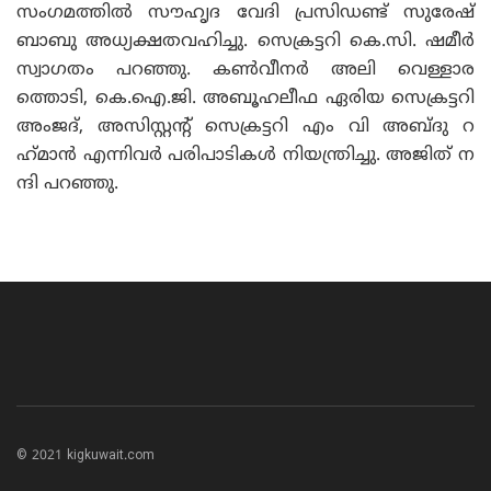
സംഗമത്തിൽ സൗഹൃദ വേദി പ്രസിഡണ്ട് സുരേഷ്
ബാബു അധ്യക്ഷതവഹിച്ചു. സെക്രട്ടറി കെ.സി. ഷമീർ
സ്വാഗതം പറഞ്ഞു. കൺവീനർ അലി വെള്ളാര
ത്തൊടി, കെ.ഐ.ജി. അബൂഹലീഫ ഏരിയ സെക്രട്ടറി
അംജദ്, അസിസ്റ്റന്റ് സെക്രട്ടറി എം വി അബ്‌ദു റ
ഹ്‌മാൻ എന്നിവർ പരിപാടികൾ നിയന്ത്രിച്ചു. അജിത് ന
ന്ദി പറഞ്ഞു.
© 2021 kigkuwait.com