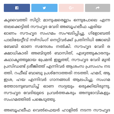
കുവൈത്തി സിറ്റി: മാനുഷരെല്ലാം ഒന്നുപോലെ എന്ന
തലക്കെട്ടിൽ സൗഹൃദ വേദി അബൂഹലീഫ ഏരിയ
ഓണം സൗഹൃദ സംഗമം സംഘടിപ്പിച്ചു. ഗ്ളോബൽ
പാലിയേറ്റീവ് നഴ്‌സിംഗ് നെറ്റ്‌വർക്ക് പ്രതിനിധി ജോബി
ബേബി ഓണ സന്ദേശം നൽകി. സൗഹൃദ വേദി ര
ക്ഷാധികാരി അബ്‌ദുൽ ബാസിത്, എഴുത്തുകാരനും
കഥാകൃത്തുമായ പ്രേമൻ ഇല്ലത്ത്, സൗഹൃദ വേദി മുൻ
പ്രസിഡണ്ട് ശ്രീജിത്ത് എന്നിവർ ആശംസ പ്രസംഗം നട
ത്തി. റഫീഖ് ബാബു പ്രശ്നോത്തരി നടത്തി. ഹമദ്, ആ
ഇശ, ഹയ എന്നിവർ ഗാനങ്ങൾ ആലപിച്ചു. സംഗമ
ത്തോടനുബന്ധിച്ച് ഓണ സദ്യയും ഒരുക്കിയിരുന്നു.
സൗഹൃദ വേദിയുടെ പ്രവർത്തകരും അനുഭാവികളും
സംഗമത്തിൽ പങ്കെടുത്തു.
അബൂഹലീഫ വെൽഫെയർ ഹാളിൽ നടന്ന സൗഹൃദ