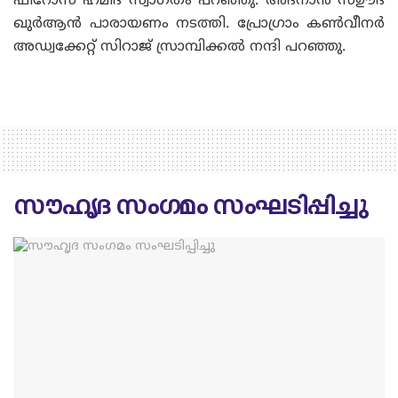
ഫിറോസ് ഹമീദ് സ്വാഗതം പറഞ്ഞു. അദ്‌നാൻ സഊദ്
ഖുർആൻ പാരായണം നടത്തി. പ്രോഗ്രാം കൺവീനർ
അഡ്വക്കേറ്റ് സിറാജ് സ്രാമ്പിക്കൽ നന്ദി പറഞ്ഞു.
സൗഹൃദ സംഗമം സംഘടിപ്പിച്ചു