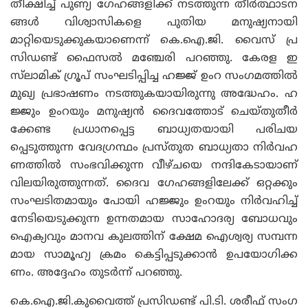
തീക്ഷിച്ച് പുണ്യ ഗേഹങ്ങളിക്ക് നടത്തുന്ന തീർത്ഥാടന
ങ്ങൾ വിശ്വാസികളെ പുതിയ മനുഷ്യനായി
മാറ്റിയെടുക്കുകയാണെന്ന് കെ.ഐ.ജി. വൈസ് പ്ര
സിഡണ്ട് ഫൈസൽ മഞ്ചേരി പറഞ്ഞു. കേരള ഇ
സ്‌ലാമിക് ഗ്രൂപ് സംഘടിപ്പിച്ച ഹജ്ജ് ഉംറ സംഗമത്തിൽ
മുഖ്യ പ്രഭാഷണം നടത്തുകയായിരുന്നു അദ്ധേഹം. ഹ
ജ്ജും ഉംറയും മനുഷ്യൻ ദൈവത്തോട് ചെയ്‌തുതീർ
ക്കേണ്ട പ്രധാനപ്പെട്ട ബാധ്യതയായി പരിചയ
പ്പെടുത്തുന്ന വേദഗ്രന്ഥം പ്രസ്‌തുത ബാധ്യതാ നിർവഹ
ണത്തിൽ സംഭവിക്കുന്ന വീഴ്‌ചയെ നന്ദികേടായാണ്
വിലയിരുത്തുന്നത്. ദൈവ ഗേഹങ്ങളിലേക്ക് ഒറ്റക്കും
സംഘടിതമായും പോയി ഹജ്ജും ഉംറയും നിർവഹിച്ച്
നേടിയെടുക്കുന്ന ഉന്നതമായ സാഹോദര്യ ബോധവും
ഐക്യവും മാനവ കുലത്തിന് ക്ഷേമ ഐശ്വര്യ സമ്പന്ന
മായ സാമൂഹ്യ ക്രമം കെട്ടിപ്പടുക്കാൻ ഉപയോഗിക്ക
ണം. അദ്ദേഹം തുടർന്ന് പറഞ്ഞു.
കെ.ഐ.ജി.കുവൈത്ത് പ്രസിഡണ്ട് പി.ടി. ശരീഫ് സംഗ