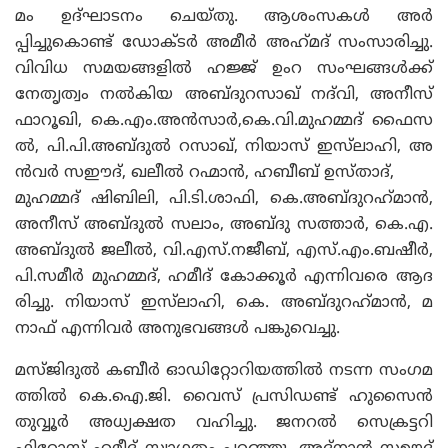
മം ഉദ്ഘാടനം ചെയ്‌തു. ആശംസകൾ അർ
പ്പിച്ചുകൊണ്ട് ഡോക്‌ടർ അമീർ അഹ്‌മദ്‌ സംസാരിച്ചു.
വിവിധ സമയങ്ങളിൽ ഹജ്ജ് ഉംറ സംഘങ്ങൾക്ക്
നേതൃത്വം നൽകിയ അബ്‌ദുറസാഖ് നദ്‍വി, അനീസ്
ഫാറൂഖി, കെ.എം.അൻസാർ,കെ.വി.മുഹമ്മദ് ഫൈസ
ൽ, പി.പി.അബ്‌ദുൽ റസാഖ്, നിയാസ് ഇസ്‌ലാഹി, അ
ൻവർ സഈദ്, ഖലീൽ റഹ്മാൻ, ഹബീബ് ഉസ്താദ്,
മുഹമ്മദ്‌ ഷിബിലി, പി.ടി.ശാഫി, കെ.അബ്‌ദുറഹ്‌മാൻ,
അനീസ് അബ്‌ദുൽ സലാം, അബ്‌ദു സത്താർ, കെ.എ.
അബ്‌ദുൽ ജലീൽ, വി.എസ്.നജീബ്, എസ്.എം.ബഷീർ,
പി.സമീർ മുഹമ്മദ്, ഹമീദ് കോക്കൂർ എന്നിവരെ ആദ
രിച്ചു. നിയാസ് ഇസ്‌ലാഹി, കെ. അബ്‌ദുറഹ്‌മാൻ, മ
നാഫ് എന്നിവർ അനുഭവങ്ങൾ പങ്കുവെച്ചു.
മസ്‌ജിദുൽ കബീർ ഓഡിറ്റോറിയത്തിൽ നടന്ന സംഗമ
ത്തിൽ കെ.ഐ.ജി. വൈസ് പ്രസിഡണ്ട് ഹുസൈൻ
തുവ്വൂർ അധ്യക്ഷത വഹിച്ചു. ജനറൽ സെക്രട്ടറി