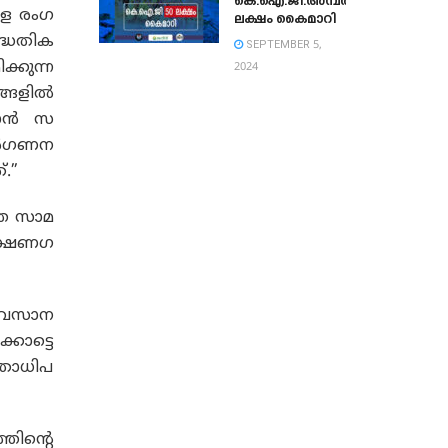
കെ.ഐ.ജി.അമ്പത്
ളെ രംഗ
ലക്ഷം കൈമാറി
ദ്ധതിക
SEPTEMBER 5,
ക്കുന്ന
2024
ങളില്‍
ന്‍ സ
ന്‍ഗണന
.”
്ത സാമ
ീക്ഷണഗ
 അവസാന
കോട്ടെ
ത്രാധിപ
തിന്റെ