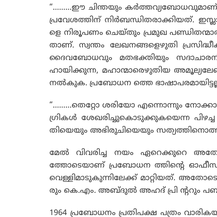
“………ഈ ചിന്തയും കര്‍ത്തവ്യബോധവുമാണ്
പ്രവേശത്തിന് നിര്‍ബന്ധിതരാക്കിയത്. ഇസ
ളെ നിരൂപണം ചെയ്തും പ്രമുഖ പണ്ഡിതന്മാര്‍ 
താണ്. സ്വന്തം ലേഖനങ്ങളെഴുതി പ്രസിദ്ധീക
ദൈവബോധവും മതഭക്തിയും സദാചാരനിഷ്
ഹായിക്കുന്ന, മഹാന്മാരെഴുതിയ അമൂല്യലേഖന
നല്‍കുക. പ്രബോധന ത്തെ ഭാഷാപരമായിട്ടല്ല
“………തെറ്റോ ശരിയോ എന്നൊന്നും നോക്കാ
ഗ്രികള്‍ ശേഖരിച്ചുകൊടുക്കുകയെന്ന പിഴച
തിയെയും അഭിരുചിയെയും സത്യത്തിനൊത്തു 
മേല്‍ വിവരിച്ച നയം ഏറെക്കുറെ അതേ 
ത്തോടെയാണ് പ്രബോധന ത്തിന്റെ ഓഫീസും
വെള്ളിമാടുകുന്നിലേക്ക് മാറ്റിയത്. അതോടൊ
രും കെ.എം. അബ്ദുല്‍ അഹദ് പ്രി ന്ററും പബ
1964 പ്രബോധനം പ്രതിപക്ഷ പത്രം വാരികയും