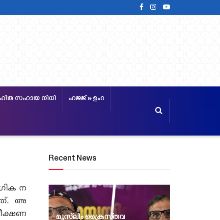
ഹിത സഹായ നിധി
ഹജ്ജ്‌ & ഉംറ
Recent News
ോഗിക ന
ളത്. അ
വീക്ഷണ
മുസ്‍ലിം ക്രൈസ്‌തവ