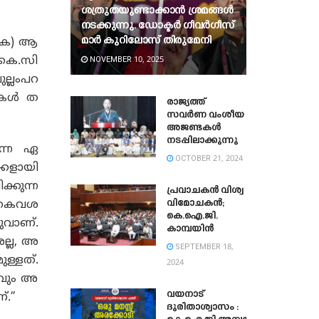
ശത്രുതയുണ്ടാക്കാൻ ശ്രമങ്ങൾ
നടക്കുന്നു. ഡോക്ടർ ഗീവർഗീസ്
മാർ കുറിലോസ് തിരുമേനി
രിക) ആ
 കെ.സി
NOVEMBER 10, 2025
ല്ലംപറ
ുകള്‍ ത
രാജ്യത്ത്
സവർണ വംശീയ
അജണ്ടകൾ
നടപ്പിലാക്കുന്നു
ുന്ന ഏ
OCTOBER 21, 2024
ക്കളായി
്കുന്ന
പ്രവാചകൻ വിശ്വ
വിമോചകൻ;
 കൈവശ
കെ.ഐ.ജി.
ുവാണ്.
കാമ്പയിൻ
ല്ല, അ
SEPTEMBER 18,
ള്ളത്.
2024
ധവും അ
വയനാട്
്.”
ദുരിതാശ്വാസം :