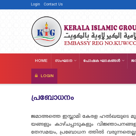
Login
Contact Us
HOME
സംഘടന
പോഷക ഘടകങ്ങള്‍
ജ
LOGIN
പ്രബോധനം
ജമാഅത്തെ ഇസ്ലാമി കേരള ഹല്‍ഖയുടെ മ
യങ്ങളും കാഴ്ചപ്പാടുകളും വിജ്ഞാപനങ്ങളു
തേസമയം, പ്രബോധന ത്തില്‍ വരുന്നതെല്ലാ