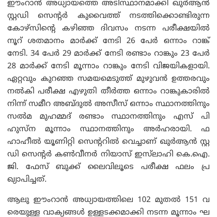
ഈംറാൻ അധ്യായത്തെ അടിസ്ഥാനമാക്കി ഖുർആൻ
സ്റ്റഡി സെന്റർ കുവൈത്ത് നടത്തിക്കൊണ്ടിരുന്ന
കോഴ്‌സിന്റെ കഴിഞ്ഞ ദിവസം നടന്ന പരീക്ഷയിൽ
നൂറ് ശതമാനം മാർക്ക് നേടി 26 പേർ ഒന്നാം റാങ്ക്
നേടി. 34 പേർ 29 മാർക്ക് നേടി രണ്ടാം റാങ്കും 23 പേർ
28 മാർക്ക് നേടി മൂന്നാം റാങ്കും നേടി വിജയികളായി.
ഏറ്റവും കുറഞ്ഞ സമയമെടുത്ത് മുഴുവൻ ഉത്തരവും
നൽകി പരീക്ഷ എഴുതി തീർത്ത ഒന്നാം റാങ്കുകാരിൽ
നിന്ന് സമീറ അബ്‌ദുൽ അസീസ് ഒന്നാം സ്ഥാനത്തിനും
സൽ‍മ മുഹമ്മദ് രണ്ടാം സ്ഥാനത്തിനും എസ് പി
ഹുസ്‌ന മൂന്നാം സ്ഥാനത്തിനും അർഹരായി. ഫ
ഹാഹീൽ യൂണിറ്റി സെന്ററിൽ വെച്ചാണ് ഖുർആൻ സ്റ്റ
ഡി സെന്റർ കൺവീനർ നിയാസ് ഇസ്‌ലാഹി കെ.ഐ.
ജി. ഫേസ് ബുക്ക് ലൈവിലൂടെ പരീക്ഷ ഫലം പ്ര
ഖ്യാപിച്ചത്.
ആലു ഈംറാൻ അധ്യായത്തിലെ 102 മുതൽ 151 വ
രെയുള്ള വാക്യങ്ങൾ ഉള്ളടക്കമാക്കി നടന്ന മൂന്നാം ഘ