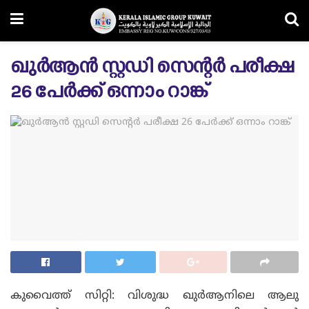
ഖുർആൻ സ്റ്റഡി സെന്റർ പരീക്ഷ
26 പേർക്ക് ഒന്നാം റാങ്ക്
കുവൈത്ത് സിറ്റി: വിശുദ്ധ ഖുർആനിലെ ആലു