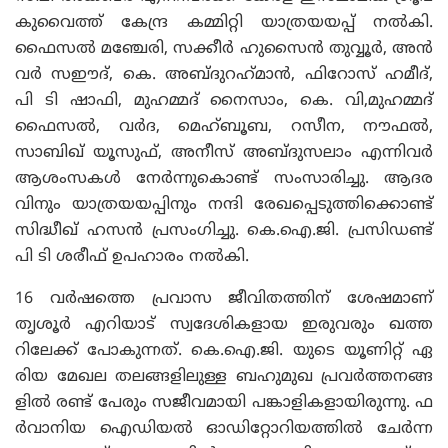
കുവൈത്ത് കേന്ദ്ര കമ്മിറ്റി യാത്രയയപ്പ് നൽകി.
ഫൈസൽ മഞ്ചേരി, സക്കീർ ഹുസൈൻ തുവ്വൂർ, അൻ
വർ സഈദ്, കെ. അബ്‌ദുറഹ്‌മാൻ, ഫിറോസ് ഹമീദ്,
പി ടി ഷാഫി, മുഹമ്മദ് നൈസാം, കെ. വി,മുഹമ്മദ്
ഫൈസൽ, വർദ, മെഹ്ബൂബ, റസീന, നൗഫൽ,
സാബിഖ് യൂസുഫ്, അനീസ് അബ്‌ദുസലാം എന്നിവർ
ആശംസകൾ നേർന്നുകൊണ്ട് സംസാരിച്ചു. ആദര
വിനും യാത്രയയപ്പിനും നന്ദി രേഖപ്പെടുത്തിക്കൊണ്ട്
സിദ്ധീഖ് ഹസൻ പ്രസംഗിച്ചു. കെ.ഐ.ജി. പ്രസിഡണ്ട്
പി ടി ശരീഫ് ഉപഹാരം നൽകി.
16 വർഷത്തെ പ്രവാസ ജീവിതത്തിന് ശേഷമാണ്
തൃശൂർ എറിയാട് സ്വദേശികളായ ഇരുവരും ഖത്ത
റിലേക്ക് പോകുന്നത്. കെ.ഐ.ജി. യുടെ യൂണിറ്റ് ഏ
രിയ മേഖല തലങ്ങളിലുള്ള ബഹുമുഖ പ്രവർത്തനങ്ങ
ളിൽ രണ്ട് പേരും സജീവമായി പങ്കാളികളായിരുന്നു. ഫ
ർവാനിയ ഐഡിയൽ ഓഡിറ്റോറിയത്തിൽ ചേർന്ന