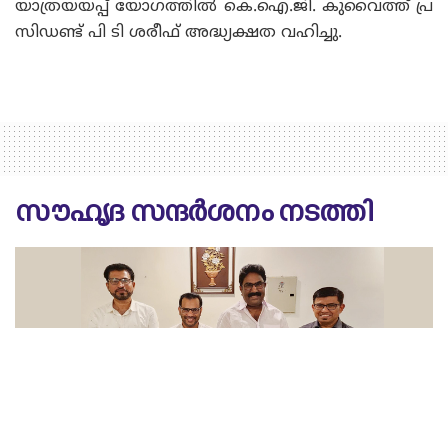
യാത്രയയപ്പ് യോഗത്തിൽ കെ.ഐ.ജി. കുവൈത്ത് പ്ര
സിഡണ്ട് പി ടി ശരീഫ് അദ്ധ്യക്ഷത വഹിച്ചു.
സൗഹൃദ സന്ദർശനം നടത്തി